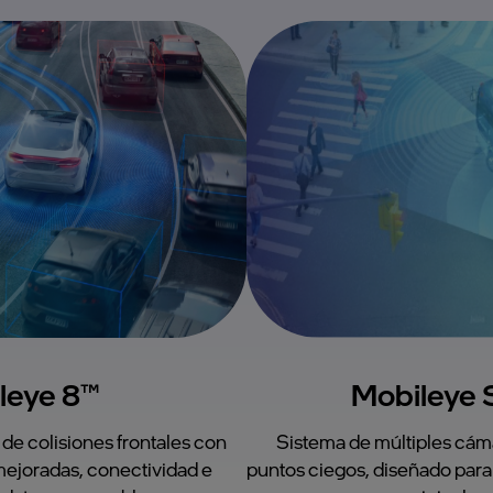
leye 8™
Mobileye 
de colisiones frontales con
Sistema de múltiples cám
ejoradas, conectividad e
puntos ciegos, diseñado para