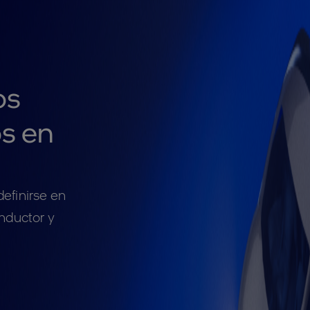
os
s en
efinirse en
nductor y