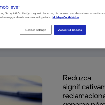
king “Accept All Cookies”, you agree to the storing of cookies on your device to enhance site nav
 site usage, and assist in our marketing efforts.
Mobileye Cookie Notice
Cookies Settings
Accept All Cookies
>
Reduzca
significativa
reclamacion
generan pér