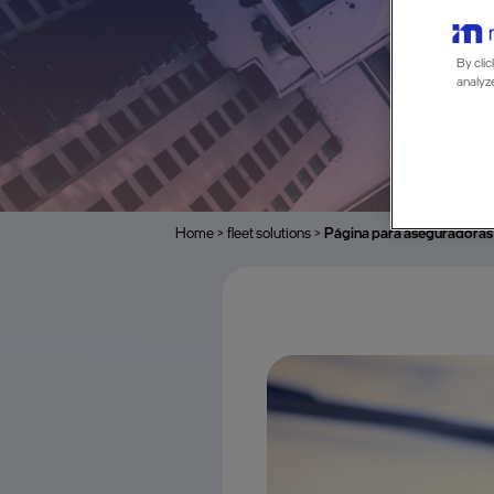
By clic
analyze
Home
>
fleet solutions
>
Página para aseguradoras