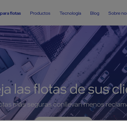
para flotas
Productos
Tecnología
Blog
Sobre no
ja las flotas de sus cl
otas más seguras conllevan menos recla
Hable Con Nosotros