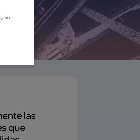
igation,
mente las
es que
didas