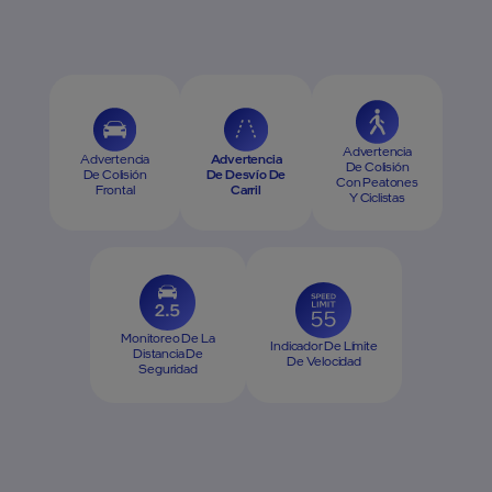
Advertencia
Advertencia
Advertencia
De Colisión
De Colisión
De Desvío De
Con Peatones
Frontal
Carril
Y Ciclistas
Monitoreo De La
Indicador De Límite
Distancia De
De Velocidad
Seguridad