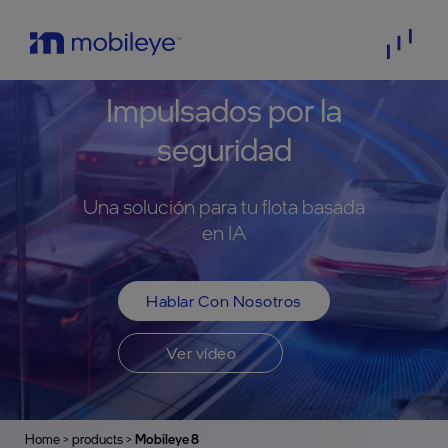
Impulsados por la
seguridad
Una solución para tu flota basada
en IA
Hablar Con Nosotros
Ver vídeo
Home
>
products
>
Mobileye 8
>