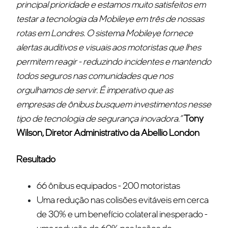
principal prioridade e estamos muito satisfeitos em
testar a tecnologia da Mobileye em três de nossas
rotas em Londres. O sistema Mobileye fornece
alertas auditivos e visuais aos motoristas que lhes
permitem reagir - reduzindo incidentes e mantendo
todos seguros nas comunidades que nos
orgulhamos de servir. É imperativo que as
empresas de ônibus busquem investimentos nesse
tipo de tecnologia de segurança inovadora.”
Tony
Wilson, Diretor Administrativo da Abellio London
Resultado
66 ônibus equipados - 200 motoristas
Uma redução nas colisões evitáveis em cerca
de 30% e um benefício colateral inesperado -
uma redução de 60% nas lesões de