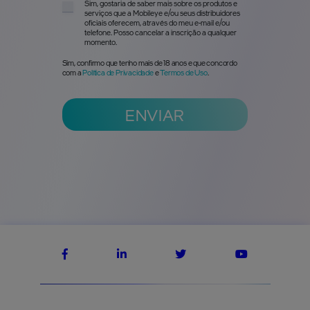
Sim, gostaria de saber mais sobre os produtos e
serviços que a Mobileye e/ou seus distribuidores
oficiais oferecem, através do meu e-mail e/ou
telefone. Posso cancelar a inscrição a qualquer
momento.
Sim, confirmo que tenho mais de 18 anos e que concordo
com a
Política de Privacidade
e
Termos de Uso
.
ENVIAR