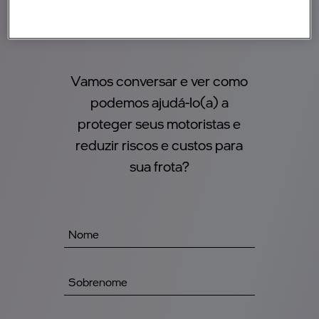
Vamos conversar e ver como
podemos ajudá-lo(a) a
proteger seus motoristas e
reduzir riscos e custos para
sua frota?