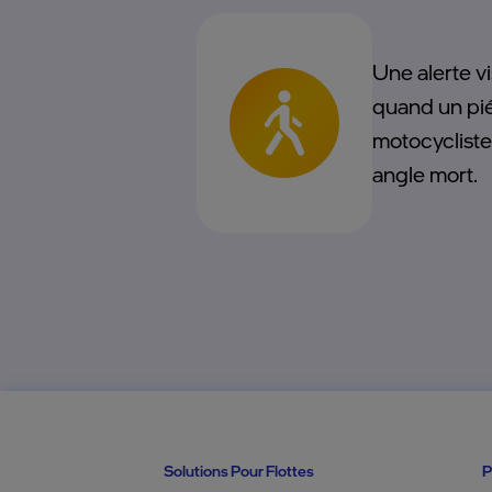
Une alerte v
quand un pié
motocycliste
angle mort.
Solutions Pour Flottes
P