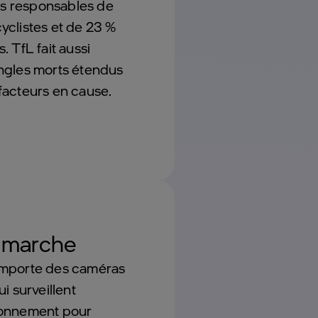
ins responsables de
yclistes et de 23 %
 TfL fait aussi
ngles morts étendus
facteurs en cause.
 marche
omporte des caméras
i surveillent
ronnement pour