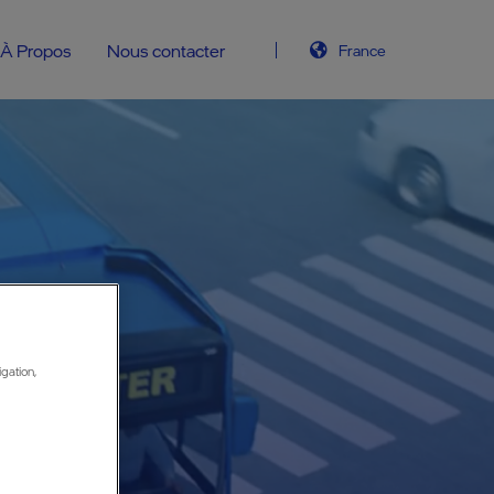
À Propos
Nous contacter
France
igation,
ts