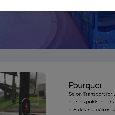
Pourquoi
Selon Transport for 
que les poids lourds
4 % des kilomètres 