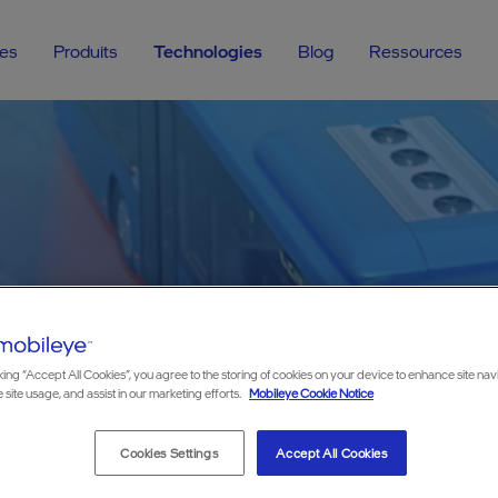
tes
Produits
Technologies
Blog
Ressources
king “Accept All Cookies”, you agree to the storing of cookies on your device to enhance site nav
étection d’angles mor
 site usage, and assist in our marketing efforts.
Mobileye Cookie Notice
Cookies Settings
Accept All Cookies