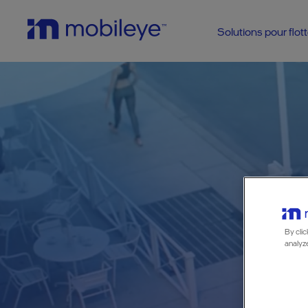
Solutions pour flot
By clic
D
analyze