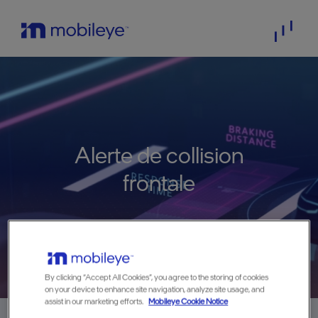
Alerte de collision
frontale
By clicking “Accept All Cookies”, you agree to the storing of cookies
on your device to enhance site navigation, analyze site usage, and
assist in our marketing efforts.
Mobileye Cookie Notice
Home
>
technology
>
Alerte de collision frontale
>