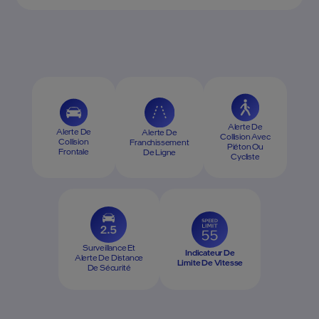
Alerte De
Alerte De
Alerte De
Collision Avec
Collision
Franchissement
Piéton Ou
Frontale
De Ligne
Cycliste
Surveillance Et
Indicateur De
Alerte De Distance
Limite De Vitesse
De Sécurité