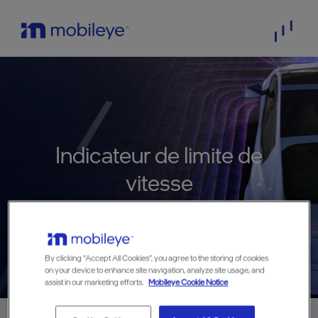
Indicateur de limite de
vitesse
By clicking “Accept All Cookies”, you agree to the storing of cookies
on your device to enhance site navigation, analyze site usage, and
assist in our marketing efforts.
Mobileye Cookie Notice
Home
>
technology
>
Indicateur de limite de vitesse
>