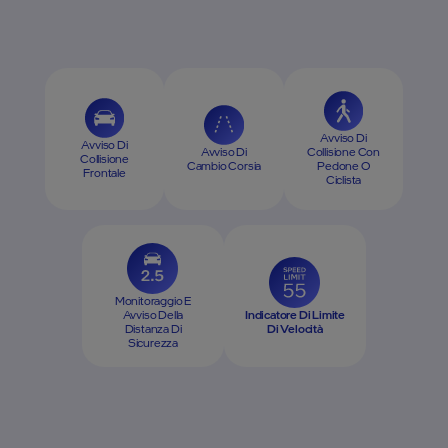
Avviso Di
Avviso Di
Avviso Di
Collisione Con
Collisione
Cambio Corsia
Pedone O
Frontale
Ciclista
Monitoraggio E
Avviso Della
Indicatore Di Limite
Distanza Di
Di Velocità
Sicurezza