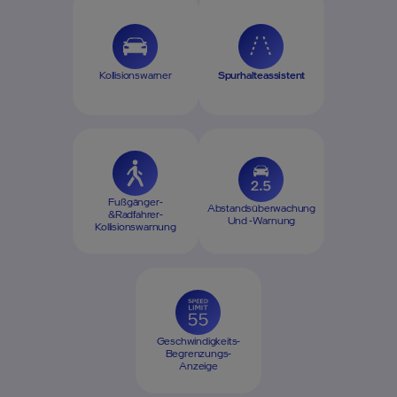
Kollisionswarner
Spurhalteassistent
Fußgänger-
Abstandsüberwachung
&Radfahrer-
Und -warnung
Kollisionswarnung
Geschwindigkeits-
Begrenzungs-
Anzeige