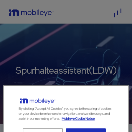
Spurhalteassistent(LDW)
By clicking “Accept All Cookies”, you agree to the storing of cookies
on your device to enhance site navigation, analyze site usage, and
assist in our marketing efforts.
Mobileye Cookie Notice
Home
>
technology
>
Spurhalteassistent ( LDW)
>